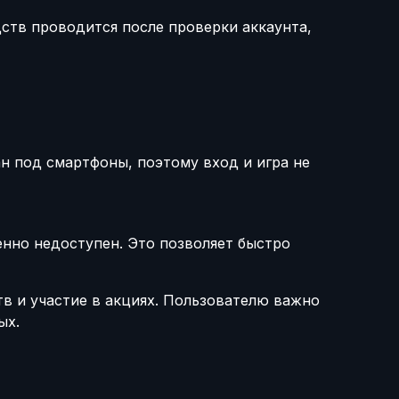
дств проводится после проверки аккаунта,
н под смартфоны, поэтому вход и игра не
енно недоступен. Это позволяет быстро
тв и участие в акциях. Пользователю важно
ых.