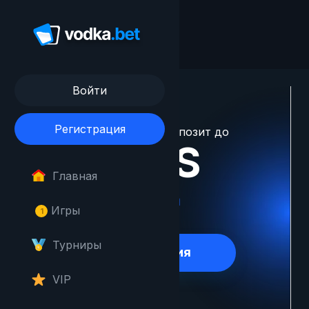
Поиск
Войти
Регистрация
Бонус на каждый депозит до
300 FS
Главная
Без вейджера
Игры
1
Турниры
Регистрация
VIP