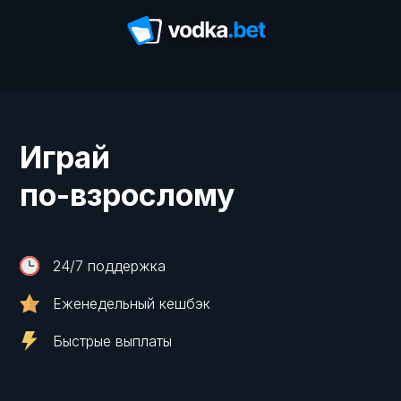
Играй
по-взрослому
24/7 поддержка
Еженедельный кешбэк
Быстрые выплаты