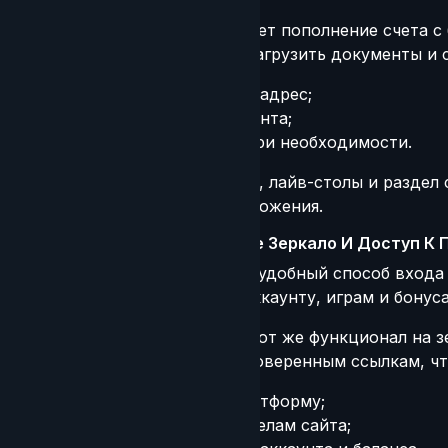
Vodka Casino поддерживает пополнение счета с
поэтому важно заранее загрузить документы и 
открыть актуальный адрес;
ввести данные аккаунта;
подтвердить вход при необходимости.
На сайте доступны слоты, лайв-столы и раздел
требуют отдельного приложения.
Vodka Casino: Актуальное Зеркало И Доступ К
Vodka Casino
предлагает удобный способ входа 
восстановить доступ к аккаунту, играм и бонус
Водка Казино
сохраняет тот же функционал на з
переходить только по проверенным ссылкам, чт
быстрый вход на платформу;
доступ ко всем разделам сайта;