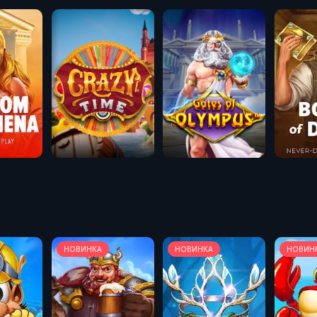
НОВИНКА
НОВИНКА
НОВИН