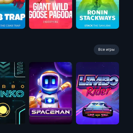
Все игры