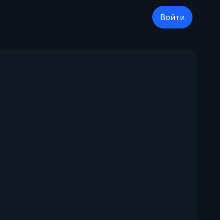
Войти