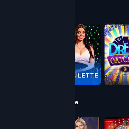
Evolution Gaming
Pragmatic Play Live