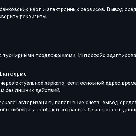
 банковских карт и электронных сервисов. Вывод сре
сверить реквизиты.
 с турнирными предложениями. Интерфейс адаптирова
 Платформе
через актуальное зеркало, если основной адрес врем
ам без лишних действий.
еркале: авторизацию, пополнение счета, вывод средс
обы избежать ошибок и сохранить безопасность данн