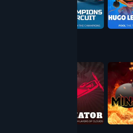
Быстрые игры